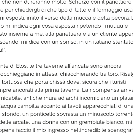
à che non dureranno molto. Scherzo con il panettiere 
 per chiedergli di che tipo di latte è il formaggio usa
uni esposti, imito il verso della mucca e della pecora. 
 mi indica ogni cosa esposta ripetendo i muuuu e i 
sto insieme a me, alla panettiera e a un cliente appe
scendo, mi dice con un sorriso, in un italiano stentato
!”. 
nte di Elos, le tre taverne affiancate sono ancora 
 occhieggiano in attesa, chiacchierando tra loro. Risal
 tortuosa che porta chissà dove, sicura che i turisti 
re ancorati alla prima taverna. La ricompensa arriv
midabile, antiche mura ad archi incorniciano un plata
’acqua zampilla accanto ai tavoli apparecchiati di una
o sfondo, un ponticello sovrasta un minuscolo torrent
delle arcate, una donna con un grembiule bianco, mi 
pena faccio il mio ingresso nell’incredibile scenografi