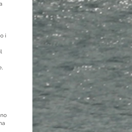
a 
o i 
l 
, 
 
ino 
na 