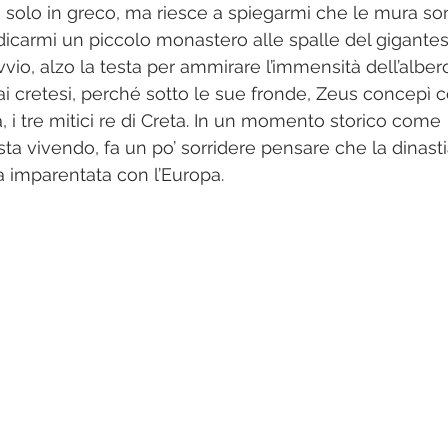
a solo in greco, ma riesce a spiegarmi che le mura so
ndicarmi un piccolo monastero alle spalle del gigante
vio, alzo la testa per ammirare l’immensità dell’alber
i cretesi, perché sotto le sue fronde, Zeus concepì c
, i tre mitici re di Creta. In un momento storico come 
sta vivendo, fa un po’ sorridere pensare che la dinasti
ia imparentata con l’Europa.