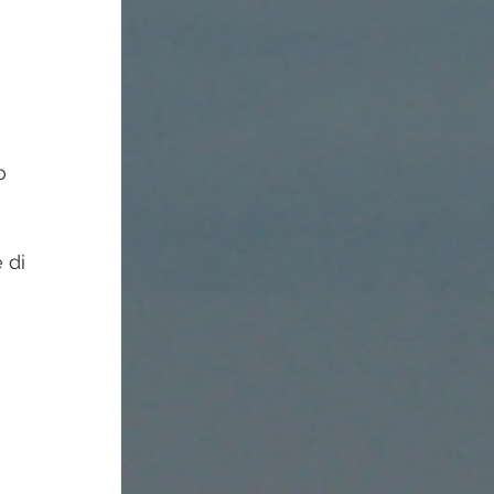
Food
o 
 di 