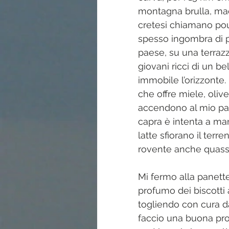
Archeologia - Archaeology
Cielo
montagna brulla, macc
cretesi chiamano pou
spesso ingombra di pie
Natura
Stagno - Pond
Far
paese, su una terraz
giovani ricci di un be
immobile l’orizzonte.
che offre miele, olive 
accendono al mio pas
capra è intenta a ma
latte sfiorano il terr
rovente anche quass
Mi fermo alla panette
profumo dei biscotti 
togliendo con cura d
faccio una buona prov