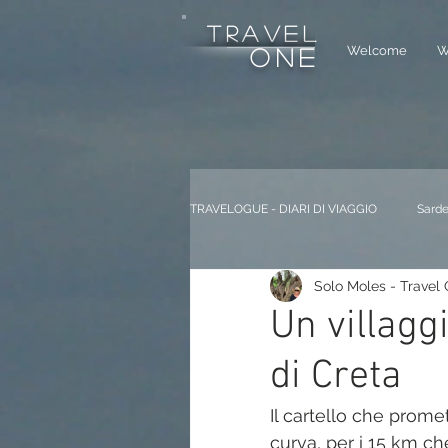
tRAVEL
Welcome
W
one
TRAVELOGUE - DIARI DI VIAGGIO
Sarde
Solo Moles - Travel
Dolomiti ITALIA
Andalucia SPAG
Un villagg
di Creta
Berlino GERMANIA
Saint Honor
Il cartello che prom
curva, per i 15 km che