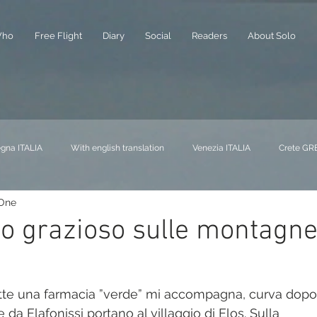
ho
Free Flight
Diary
Social
Readers
About Solo
gna ITALIA
With english translation
Venezia ITALIA
Crete GR
 One
NA
Liguria ITALIA
Buchs SVIZZERA
Piemonte ITALIA
A
io grazioso sulle montagn
at FRANCIA
Milano ITALIA
Alberi - Trees
Mare - Sea
ette una farmacia ”verde” mi accompagna, curva dopo
 da Elafonissi portano al villaggio di Elos. Sulla 