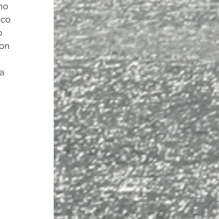
no 
sco 
o 
on 
a 