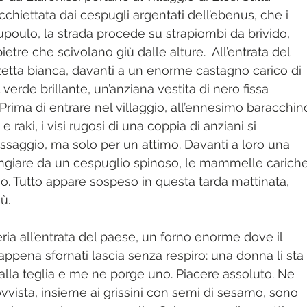
 - Sky
Fiabe - Leggende
Borghi - Villages
Archeologia
hiettata dai cespugli argentati dell’ebenus, che i 
poulo, la strada procede su strapiombi da brivido, 
tre che scivolano giù dalle alture.  All’entrata del 
o - Liighthouse
Fiori - Flowers
zetta bianca, davanti a un enorme castagno carico di 
l verde brillante, un’anziana vestita di nero fissa 
 Prima di entrare nel villaggio, all’ennesimo baracchin
e raki, i visi rugosi di una coppia di anziani si 
saggio, ma solo per un attimo. Davanti a loro una 
ngiare da un cespuglio spinoso, le mammelle cariche
eno. Tutto appare sospeso in questa tarda mattinata, 
ù.
ria all’entrata del paese, un forno enorme dove il 
appena sfornati lascia senza respiro: una donna li sta 
alla teglia e me ne porge uno. Piacere assoluto. Ne 
vista, insieme ai grissini con semi di sesamo, sono 