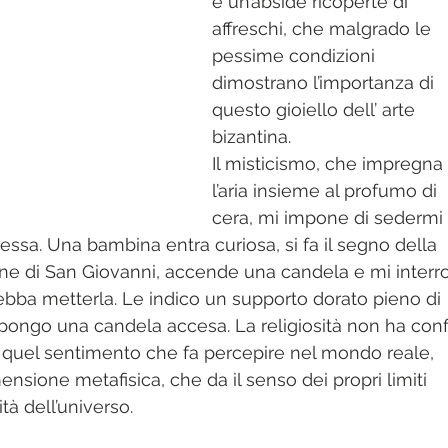
e un’abside ricoperte di 
affreschi, che malgrado le 
pessime condizioni 
dimostrano l’importanza di 
questo gioiello dell’ arte 
bizantina. 
Il misticismo, che impregna 
l’aria insieme al profumo di 
cera, mi impone di sedermi 
essa. Una bambina entra curiosa, si fa il segno della 
ine di San Giovanni, accende una candela e mi interr
ebba metterla. Le indico un supporto dorato pieno di 
pongo una candela accesa. La religiosità non ha confi
è quel sentimento che fa percepire nel mondo reale, 
ensione metafisica, che da il senso dei propri limiti 
ità dell’universo.