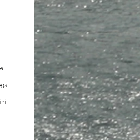
e 
oga 
ni 