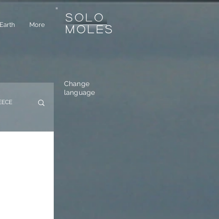
SOLO
Earth
More
MOLES
Change
language
EECE
USTRIA
e
 