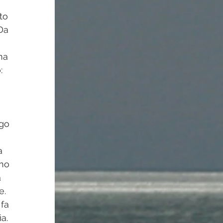
to 
Da 
na 
: 
go 
a 
no 
 
e. 
fa 
a.