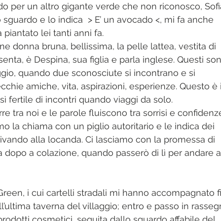
ndo per un altro gigante verde che non riconosco, Sofi
io sguardo e lo indica  > E’ un avocado <, mi fa anche 
 piantato lei tanti anni fa.
e donna bruna, bellissima, la pelle lattea, vestita di 
enta, è Despina, sua figlia e parla inglese. Questi son
gio, quando due sconosciute si incontrano e si 
hie amiche, vita, aspirazioni, esperienze. Questo è i
ì fertile di incontri quando viaggi da solo.  
re tra noi e le parole fluiscono tra sorrisi e confidenze
 la chiama con un piglio autoritario e le indica dei 
rivando alla locanda. Ci lasciamo con la promessa di 
a dopo a colazione, quando passerò di lì per andare a
reen, i cui cartelli stradali mi hanno accompagnato f
all’ultima taverna del villaggio; entro e passo in rasseg
prodotti cosmetici, seguita dallo sguardo affabile del 