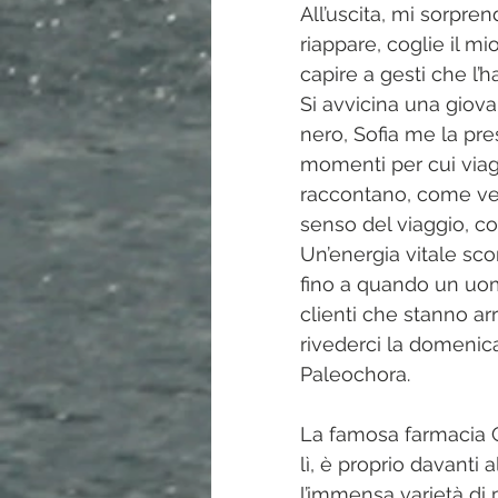
All’uscita, mi sorpre
riappare, coglie il m
capire a gesti che l’ha
Si avvicina una giovan
nero, Sofia me la pres
momenti per cui viag
raccontano, come vecc
senso del viaggio, cos
Un’energia vitale scor
fino a quando un uomo
clienti che stanno ar
rivederci la domenic
Paleochora.
La famosa farmacia G
lì, è proprio davanti 
l’immensa varietà di 