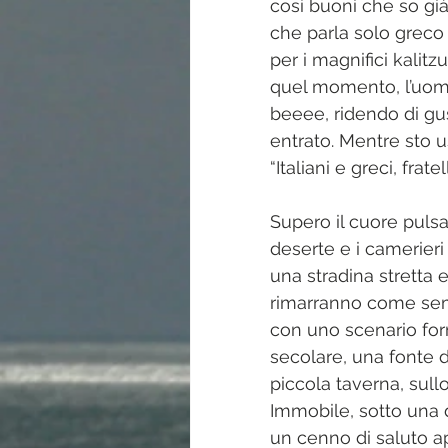
così buoni che so gi
che parla solo greco e
per i magnifici kalitz
quel momento, l’uomo
beeee, ridendo di gu
entrato. Mentre sto u
“Italiani e greci, fratelli
Supero il cuore pulsa
deserte e i camerieri
una stradina stretta e
rimarranno come semp
con uno scenario for
secolare, una fonte d
piccola taverna, sull
Immobile, sotto una 
un cenno di saluto ap