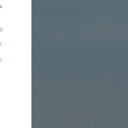
Food
. 
. 
f 
, 