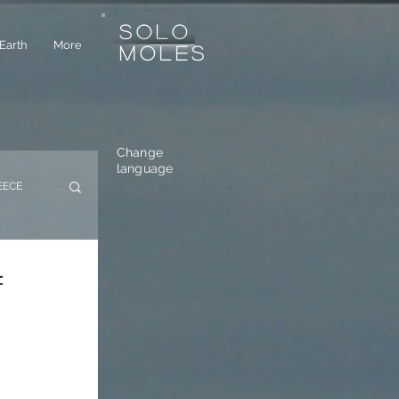
SOLO
Earth
More
MOLES
Change
language
EECE
USTRIA
f