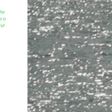
he 
e a 
nd 