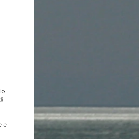
io 
i 
e e 