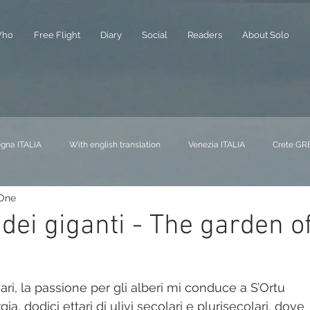
ho
Free Flight
Diary
Social
Readers
About Solo
gna ITALIA
With english translation
Venezia ITALIA
Crete GR
 One
NA
Liguria ITALIA
Buchs SVIZZERA
Piemonte ITALIA
A
 dei giganti - The garden o
at FRANCIA
Milano ITALIA
Alberi - Trees
Mare - Sea
ari, la passione per gli alberi mi conduce a S’Ortu 
a, dodici ettari di ulivi secolari e plurisecolari, dove 