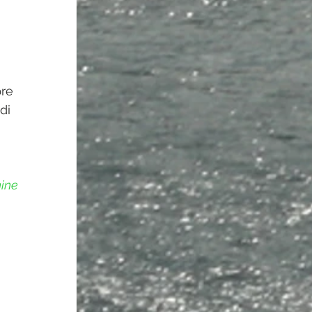
re 
di 
nine 