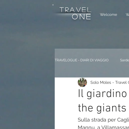
tRAVEL
Welcome
W
one
TRAVELOGUE - DIARI DI VIAGGIO
Sarde
Solo Moles - Travel
Dolomiti ITALIA
Andalucia SPAG
Il giardino
the giants
Berlino GERMANIA
Saint Honor
Sulla strada per Cagli
Mannu, a Villamassargi