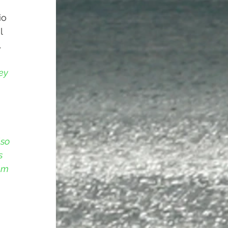
io 
l 
 
ey 
so 
s 
em 