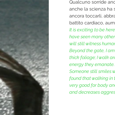
Qualcuno sorride anco
anche la scienza ha 
ancora toccarli, abbra
battito cardiaco, aum
It is exciting to be her
have seen many others
will still witness huma
Beyond the gate, I am 
thick foliage; I walk a
energy they emanate.
Someone still smiles w
found that walking in 
very good for body an
and decreases aggres