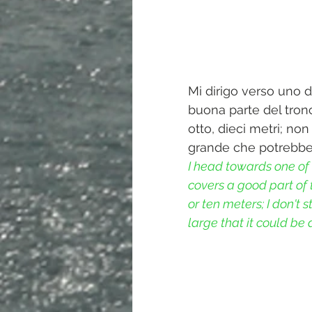
Mi dirigo verso uno d
buona parte del tron
otto, dieci metri; non
grande che potrebbe 
I head towards one of 
covers a good part of t
or ten meters; I don't s
large that it could be 