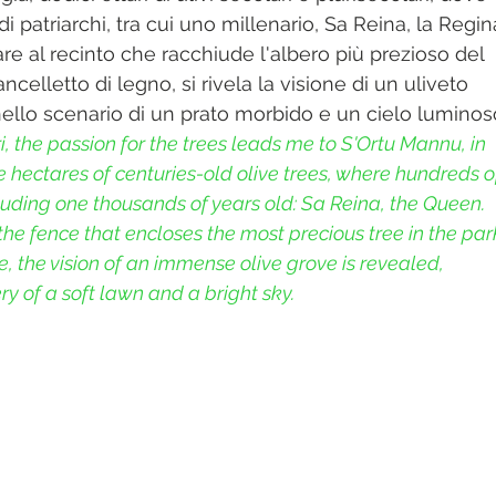
 - Sky
Fiabe - Leggende
Borghi - Villages
Archeologia
 patriarchi, tra cui uno millenario, Sa Reina, la Regina
are al recinto che racchiude l'albero più prezioso del 
ancelletto di legno, si rivela la visione di un uliveto 
o - Liighthouse
Fiori - Flowers
lo scenario di un prato morbido e un cielo luminoso
i, the passion for the trees leads me to S'Ortu Mannu, in 
 hectares of centuries-old olive trees, where hundreds o
cluding one thousands of years old: Sa Reina, the Queen. 
he fence that encloses the most precious tree in the park
 the vision of an immense olive grove is revealed, 
y of a soft lawn and a bright sky.