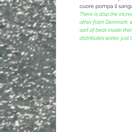
cuore pompa il sang
There is also the incr
other from Denmark, wh
sort of beat inside th
distributes water, just