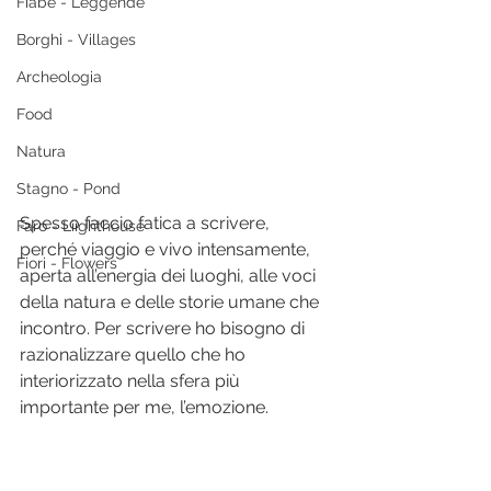
Fiabe - Leggende
Borghi - Villages
Archeologia
Food
Natura
Stagno - Pond
Spesso faccio fatica a scrivere, 
Faro - Liighthouse
perché viaggio e vivo intensamente, 
Fiori - Flowers
aperta all’energia dei luoghi, alle voci 
della natura e delle storie umane che 
incontro. Per scrivere ho bisogno di 
razionalizzare quello che ho 
interiorizzato nella sfera più 
importante per me, l’emozione.