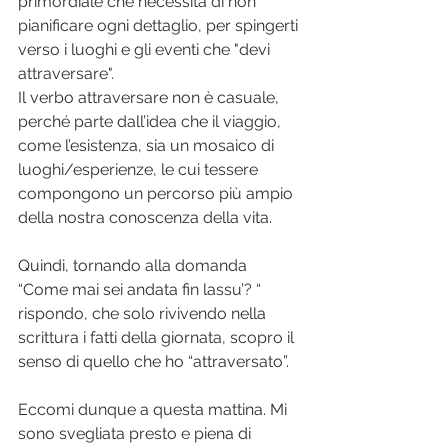
primordiale che necessita di non 
pianificare 
ogni dettaglio
, per spingerti 
verso i luoghi e gli eventi che "devi 
attraversare".
Il verbo attraversare non è casuale, 
perché parte dall’idea che il viaggio, 
come l’esistenza, sia un mosaico di 
luoghi/esperienze, le cui tessere 
compongono un percorso più ampio 
della nostra conoscenza della vita.
Quindi, tornando alla domanda 
“Come mai sei andata fin lassu’? “ 
rispondo, che solo rivivendo nella 
scrittura i fatti della giornata, scopro il 
senso di quello che ho “attraversato”.
Eccomi dunque a questa mattina. M
i 
sono svegliata presto e piena di 