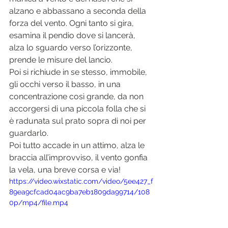
alzano e abbassano a seconda della 
forza del vento. Ogni tanto si gira, 
esamina il pendio dove si lancerà, 
alza lo sguardo verso l’orizzonte, 
prende le misure del lancio. 
Poi si richiude in se stesso, immobile, 
gli occhi verso il basso, in una 
concentrazione così grande, da non 
accorgersi di una piccola folla che si 
è radunata sul prato sopra di noi per 
guardarlo. 
Poi tutto accade in un attimo, alza le 
braccia all’improvviso, il vento gonfia 
la vela, una breve corsa e via! 
https://video.wixstatic.com/video/5ee427_f
89ea9cfcad04ac9ba7eb1809da99714/108
0p/mp4/file.mp4