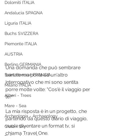
Dolomiti ITALIA
Andalucia SPAGNA
Liguria ITALIA
Buchs SVIZZERA
Piemonte ITALIA
AUSTRIA
Berlino GERMANIA
Una domanda che può sembrare 
banale ma porta ad un'altro 
Saint Honorat FRANCIA
interrogativo che mi sono sentita 
Milano ITALIA
porre molte volte: "
Cos'è il viaggio per 
Alberi - Trees
te?" 
Mare - Sea
La mia risposta è in un progetto, che 
Archeologia - Archaeology
partendo da questo diario di viaggio, 
vuole diventare un format tv, si 
Cielo - Sky
chiama 
Travel One.