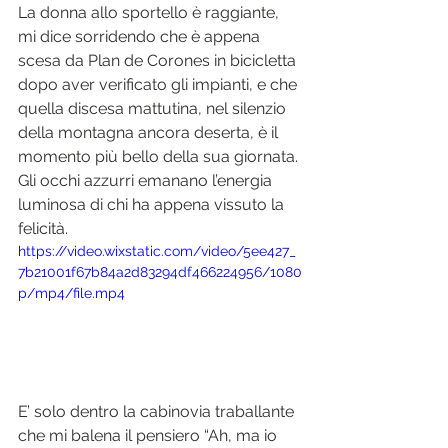
La donna allo sportello è raggiante, 
mi dice sorridendo che è appena 
scesa da Plan de Corones in bicicletta 
dopo aver verificato gli impianti, e che 
quella discesa mattutina, nel silenzio 
della montagna ancora deserta, è il 
momento più bello della sua giornata. 
Gli occhi azzurri emanano l’energia 
luminosa di chi ha appena vissuto la 
felicità.
https://video.wixstatic.com/video/5ee427_
7b21001f67b84a2d83294df466224956/1080
p/mp4/file.mp4
E’ solo dentro la cabinovia traballante 
che mi balena il pensiero “Ah, ma io 