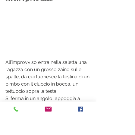
All’improvviso entra nella saletta una 
ragazza con un grosso zaino sulle 
spalle, da cui fuoriesce la testina di un 
bimbo con il ciuccio in bocca, un 
tettuccio sopra la testa. 
Si ferma in un angolo, appoggia a 
terra lo zaino, stacca il tettuccio, lei e 
il piccolo seguono con attenzione le 
immagini sullo schermo. Quando 
inizia la musica, il bimbo esprime la 
sua contentezza con gridolini 