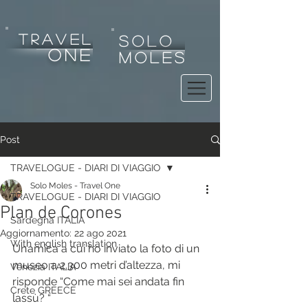
tRAVEL
SOLO
one
MOLES
Post
TRAVELOGUE - DIARI DI VIAGGIO
Solo Moles - Travel One
TRAVELOGUE - DIARI DI VIAGGIO
Plan de Corones
Sardegna ITALIA
Aggiornamento:
22 ago 2021
With english translation
Un’amica a cui ho inviato la foto di un 
museo a 2.300 metri d’altezza, mi 
Venezia ITALIA
risponde “Come mai sei andata fin 
Crete GREECE
lassù? “