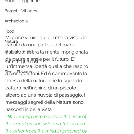
Fiabe - Leggende
Borghi - Villages
Archeologia
Food
Mi piace venire qui perché la vista del 
Natura
canale da una parte e del mare 
Stagno - Pond
dall'altra, libera la mente imprigionata 
da paure e ansie per il futuro. E' 
Faro - Liighthouse
un'immensa libertà quella che respiro 
Fiori - Flowers
a pieni polmoni. Ed è commovente la 
poesia della natura che lo sguardo 
cattura nell'inchino di un piccolo 
albero ad una nuvola di passaggio. I 
messaggi segreti della Natura sono 
nascosti in bella vista.
I like coming here because the view of 
the canal on one side and the sea on 
the other frees the mind imprisoned by 