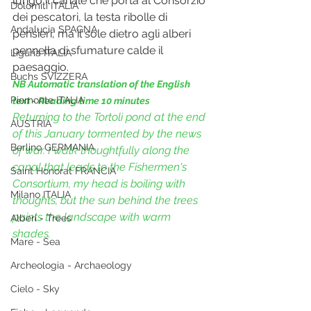
lungo il canale che porta al Consorzio 
Dolomiti ITALIA
dei pescatori, la testa ribolle di 
Andalucia SPAGNA
pensieri, ma il sole dietro agli alberi 
pennella di sfumature calde il 
Liguria ITALIA
paesaggio.
Buchs SVIZZERA
NB Automatic translation of the English 
Piemonte ITALIA
text - Reading time 10 minutes
Returning to the Tortolì pond at the end 
AUSTRIA
of this January tormented by the news 
Berlino GERMANIA
of war. I walk thoughtfully along the 
canal that leads to the Fishermen's 
Saint Honorat FRANCIA
Consortium, my head is boiling with 
Milano ITALIA
thoughts, but the sun behind the trees 
paints the landscape with warm 
Alberi - Trees
shades.
Mare - Sea
Archeologia - Archaeology
Cielo - Sky