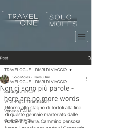
tRAVEL
SOLO
one
MOLES
Post
TRAVELOGUE - DIARI DI VIAGGIO
Solo Moles - Travel One
TRAVELOGUE - DIARI DI VIAGGIO
Non ci sono più parole -
Sardegna ITALIA
There are no more words
With english translation
Ritorno allo stagno di Tortolì alla fine 
Venezia ITALIA
di questo gennaio martoriato dalle 
Crete GREECE
notizie di guerra. Cammino pensosa 