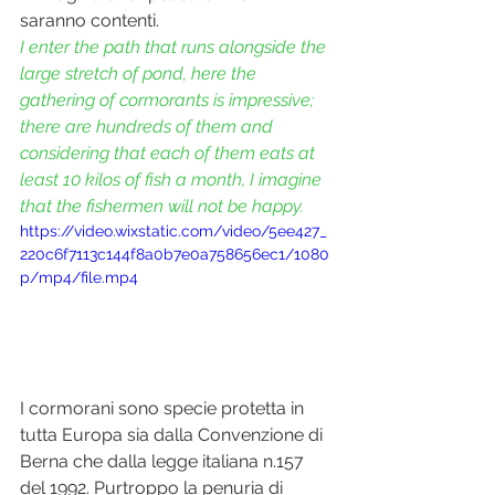
saranno contenti. 
I enter the path that runs alongside the 
large stretch of pond, here the 
gathering of cormorants is impressive; 
there are hundreds of them and 
considering that each of them eats at 
least 10 kilos of fish a month, I imagine 
that the fishermen will not be happy.
https://video.wixstatic.com/video/5ee427_
220c6f7113c144f8a0b7e0a758656ec1/1080
p/mp4/file.mp4
I cormorani sono specie protetta in 
tutta Europa sia dalla Convenzione di 
Berna che dalla legge italiana n.157 
del 1992. Purtroppo la penuria di 