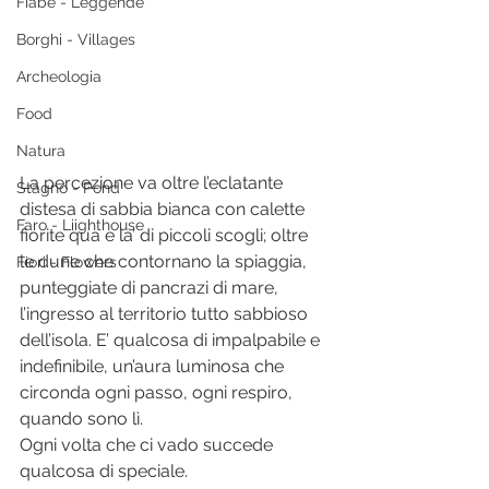
Fiabe - Leggende
Borghi - Villages
Archeologia
Food
Natura
La percezione va oltre l’eclatante 
Stagno - Pond
distesa di sabbia bianca con calette 
Faro - Liighthouse
fiorite qua e la’ di piccoli scogli; oltre 
le dune che contornano la spiaggia, 
Fiori - Flowers
punteggiate di pancrazi di mare, 
l’ingresso al territorio tutto sabbioso 
dell’isola. E’ qualcosa di impalpabile e 
indefinibile, un’aura luminosa che 
circonda ogni passo, ogni respiro, 
quando sono lì. 
Ogni volta che ci vado succede 
qualcosa di speciale. 