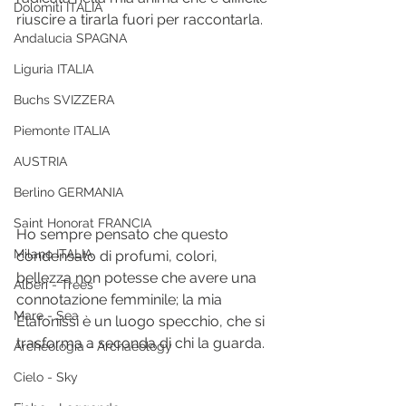
Dolomiti ITALIA
riuscire a tirarla fuori per raccontarla.
Andalucia SPAGNA
Liguria ITALIA
Buchs SVIZZERA
Piemonte ITALIA
AUSTRIA
Berlino GERMANIA
Saint Honorat FRANCIA
Ho sempre pensato che questo 
Milano ITALIA
condensato di profumi, colori, 
bellezza non potesse che avere una 
Alberi - Trees
connotazione femminile; la mia 
Mare - Sea
Elafonissi è un luogo specchio, che si 
trasforma a seconda di chi la guarda. 
Archeologia - Archaeology
Cielo - Sky