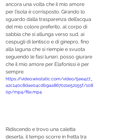
ancora una volta che il mio amore 
per l’isola è corrisposto. Girando lo 
sguardo dalla trasparenza dell’acqua 
del mio colore preferito, al corpo di 
sabbia che si allunga verso sud, ai 
cespugli di lentisco e di ginepro, fino 
alla laguna che si riempie e svuota 
seguendo le fasi lunari, posso giurare 
che il mio amore per Elafonissi è per 
sempre. 
https://video.wixstatic.com/video/5ee427_
a2c140c8dae04cdb9aa867021e52155f/108
0p/mp4/file.mp4
Ridiscendo e trovo una caletta 
deserta, il tempo scorre in fretta tra 