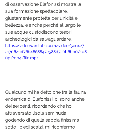
di osservazione Elafonissi mostra la 
sua formazione spettacolare, 
giustamente protetta per unicità e 
bellezza, e anche perché al largo le 
sue acque custodiscono tesori 
archeologici da salvaguardare.
https://video.wixstatic.com/video/5ee427_
2170621cf76b4668847e588d720b6bb0/108
0p/mp4/file.mp4
Qualcuno mi ha detto che tra la fauna 
endemica di Elafonissi, ci sono anche 
dei serpenti, ricordando che ho 
attraversato l’isola seminuda, 
godendo di quella sabbia finissima 
sotto i piedi scalzi, mi riconfermo 