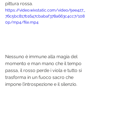
pittura rossa. 
https://video.wixstatic.com/video/5ee427_
76c5bc817b1647cbabaf378a663c4cc7/108
0p/mp4/file.mp4
Nessuno è immune alla magia del 
momento e man mano che il tempo 
passa, il rosso perde i viola e tutto si 
trasforma in un fuoco sacro che 
impone l’introspezione e il silenzio.