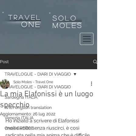
tRAVEL
SOLO
one
MOLES
Post
TRAVELOGUE - DIARI DI VIAGGIO
Solo Moles - Travel One
TRAVELOGUE - DIARI DI VIAGGIO
La mia Elafonissi è un luogo
Sardegna ITALIA
specchio
With english translation
Aggiornamento:
26 lug 2022
Venezia ITALIA
Ho iniziato a scrivere di Elafonissi 
molte volte senza riuscirci, è così 
Crete GREECE
radicata nella mia anima che è difficile 