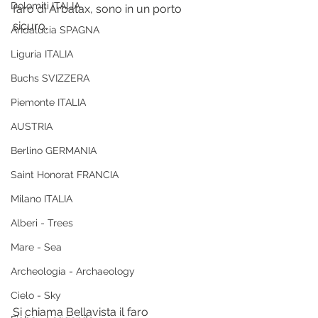
Dolomiti ITALIA
faro di Arbatax, sono in un porto 
sicuro.
Andalucia SPAGNA
Liguria ITALIA
Buchs SVIZZERA
Piemonte ITALIA
AUSTRIA
Berlino GERMANIA
Saint Honorat FRANCIA
Milano ITALIA
Alberi - Trees
Mare - Sea
Archeologia - Archaeology
Cielo - Sky
Si chiama Bellavista il faro 