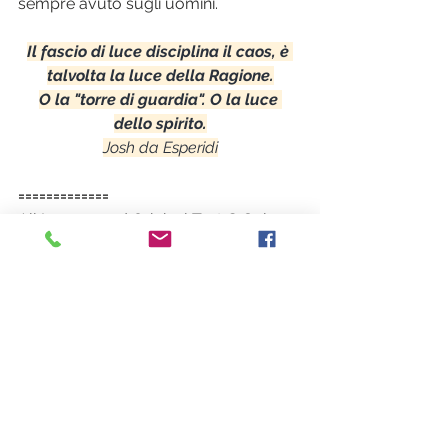
sempre avuto sugli uomini.
Il fascio di luce disciplina il caos, è 
talvolta la luce della Ragione.
O la "torre di guardia". O la luce 
dello spirito.
Josh da Esperidi
=============
All Images and Original Text © Solo 
Moles - Travel One 2020
Contact 
solomoles@gmail.com
=============
Scorri giù per lasciare un commento
Iscriviti per ricevere gli 
aggiornamenti.
Leggi anche  