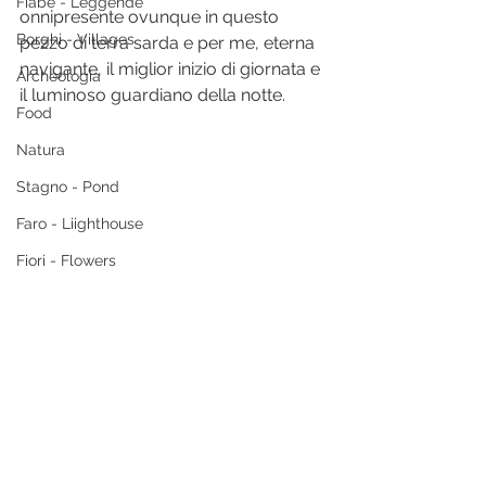
Fiabe - Leggende
onnipresente ovunque in questo 
Borghi - Villages
pezzo di terra sarda e per me, eterna 
navigante, il miglior inizio di giornata e 
Archeologia
il luminoso guardiano della notte.
Food
Natura
Stagno - Pond
Faro - Liighthouse
Fiori - Flowers