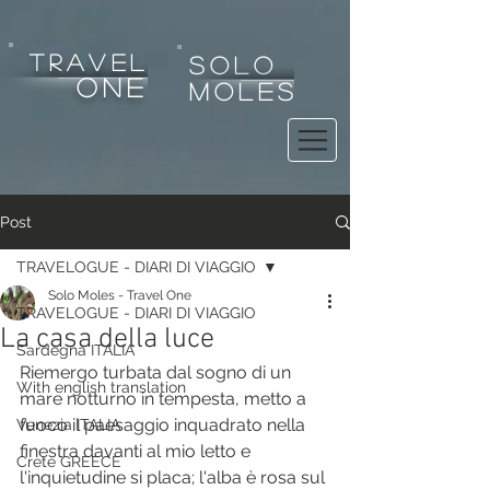
tRAVEL
SOLO
one
MOLES
Post
TRAVELOGUE - DIARI DI VIAGGIO
Solo Moles - Travel One
TRAVELOGUE - DIARI DI VIAGGIO
La casa della luce
Sardegna ITALIA
Riemergo turbata dal sogno di un 
With english translation
mare notturno in tempesta, metto a 
fuoco il paesaggio inquadrato nella 
Venezia ITALIA
finestra davanti al mio letto e 
Crete GREECE
l'inquietudine si placa; l'alba è rosa sul 