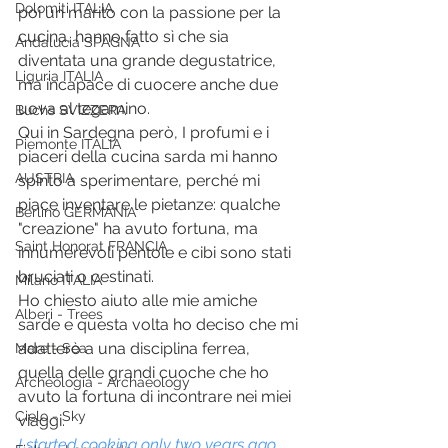
Dolomiti ITALIA
poi un marito con la passione per la 
cucina, hanno fatto sì che sia 
Andalucia SPAGNA
diventata una grande degustatrice, 
Liguria ITALIA
ma incapace di cuocere anche due 
uova al tegamino.
Buchs SVIZZERA
Qui in Sardegna però, I profumi e i 
Piemonte ITALIA
piaceri della cucina sarda mi hanno 
AUSTRIA
spinto a sperimentare, perché mi 
piace inventare le pietanze: qualche 
Berlino GERMANIA
"creazione" ha avuto fortuna, ma 
Saint Honorat FRANCIA
innumerevoli pentole e cibi sono stati 
bruciati o cestinati. 
Milano ITALIA
Ho chiesto aiuto alle mie amiche 
Alberi - Trees
sarde e questa volta ho deciso che mi 
adatterò a una disciplina ferrea, 
Mare - Sea
quella delle grandi cuoche che ho 
Archeologia - Archaeology
avuto la fortuna di incontrare nei miei 
Cielo - Sky
viaggi.
I started cooking only two years ago. 