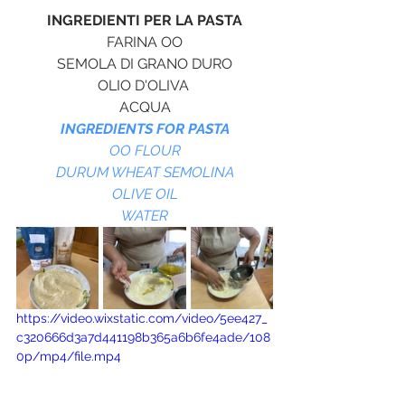
INGREDIENTI PER LA PASTA
FARINA OO
SEMOLA DI GRANO DURO
OLIO D'OLIVA 
ACQUA
INGREDIENTS FOR PASTA
OO FLOUR
DURUM WHEAT SEMOLINA
OLIVE OIL
WATER
https://video.wixstatic.com/video/5ee427_
c320666d3a7d441198b365a6b6fe4ade/108
0p/mp4/file.mp4