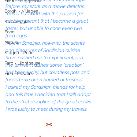
Fiabe - Leggende
Before, my work as a movie director, 
Borghi - Villages
then a husband with the passion for 
cooking, meant that I became a great 
Archeologia
taster, but unable to cook even two 
Food
fried eggs.
Natura
Here in Sardinia, however, the scents 
and pleasures of Sardinian cuisine 
Stagno - Pond
have pushed me to experiment, as I 
Faro - Liighthouse
like to invent dishes: some "creation" 
has been lucky, but countless pots and 
Fiori - Flowers
foods have been burned or trashed.
I asked my Sardinian friends for help 
and this time I decided that I will adapt 
to the strict discipline of the great cooks 
I was lucky to meet during my travels.
><