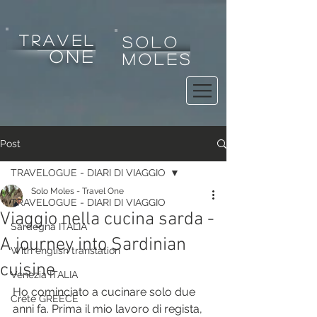
tRAVEL
SOLO
one
MOLES
Post
TRAVELOGUE - DIARI DI VIAGGIO
Solo Moles - Travel One
TRAVELOGUE - DIARI DI VIAGGIO
Viaggio nella cucina sarda -
Sardegna ITALIA
A journey into Sardinian
With english translation
cuisine
Venezia ITALIA
Ho cominciato a cucinare solo due 
Crete GREECE
anni fa. Prima il mio lavoro di regista, 