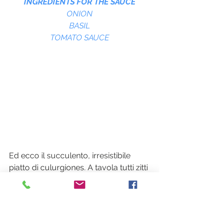
INGREDIENTS FOR THE SAUCE
ONION
BASIL
TOMATO SAUCE
Ed ecco il succulento, irresistibile 
piatto di culurgiones. A tavola tutti zitti 
a gustare con gli occhi chiusi e tanti 
mmmhmmmm... l'opera dell'arte 
culinaria di Piera.
And here is the succulent, irresistible 