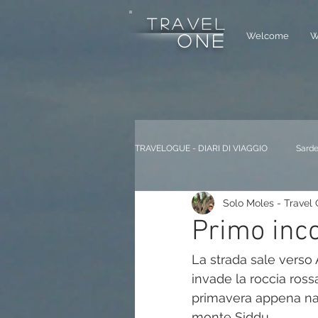
tRAVEL
Welcome
W
one
TRAVELOGUE - DIARI DI VIAGGIO
Sarde
Solo Moles - Travel
Dolomiti ITALIA
Andalucia SPAG
Primo inc
La strada sale verso
Berlino GERMANIA
Saint Honor
invade la roccia ross
primavera appena nata
monte Siddu. 