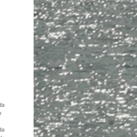
da 
e 
da 