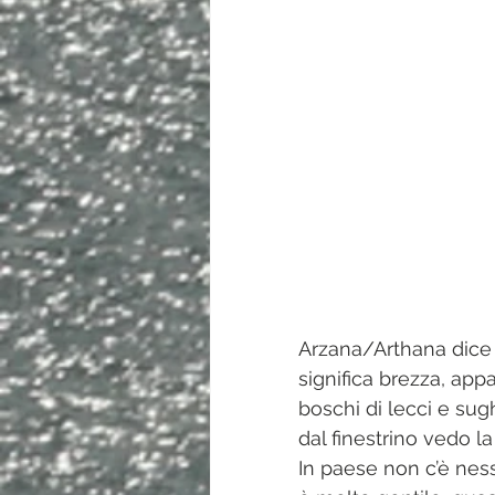
Arzana/Arthana dice il
significa brezza, ap
boschi di lecci e sug
dal finestrino vedo la
In paese non c’è ness