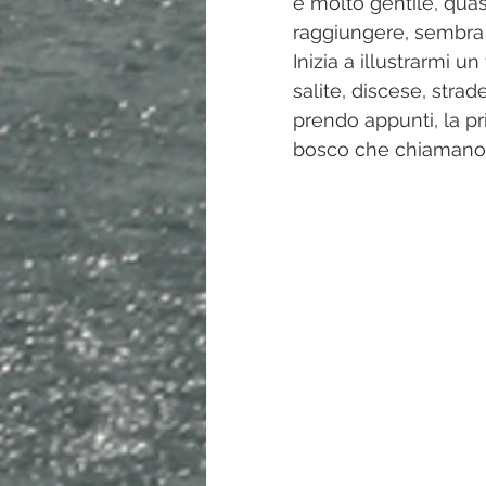
è molto gentile, quasi
raggiungere, sembra 
Inizia a illustrarmi un
salite, discese, strad
prendo appunti, la p
bosco che chiamano 