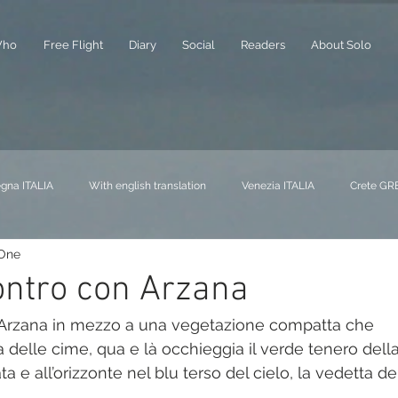
ho
Free Flight
Diary
Social
Readers
About Solo
gna ITALIA
With english translation
Venezia ITALIA
Crete GR
 One
NA
Liguria ITALIA
Buchs SVIZZERA
Piemonte ITALIA
A
ontro con Arzana
 Arzana in mezzo a una vegetazione compatta che 
at FRANCIA
Milano ITALIA
Alberi - Trees
Mare - Sea
a delle cime, qua e là occhieggia il verde tenero della
 e all’orizzonte nel blu terso del cielo, la vedetta del