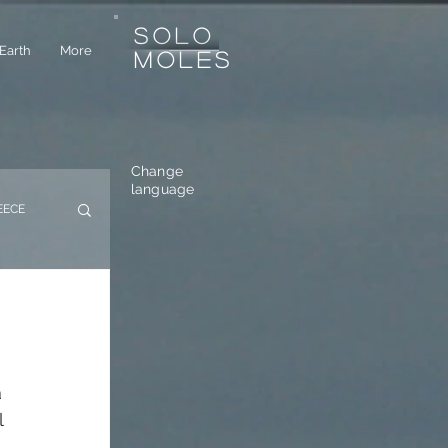
SOLO
Earth
More
MOLES
Change
language
EECE
USTRIA
 
 