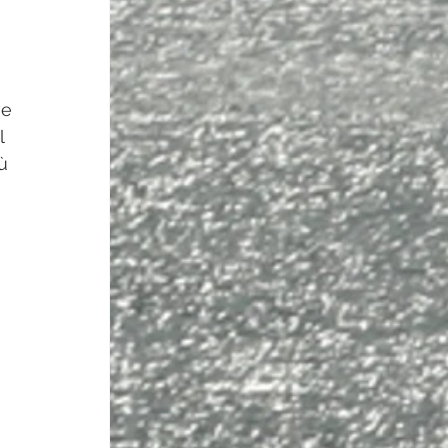
ve 
l 
ù 
 