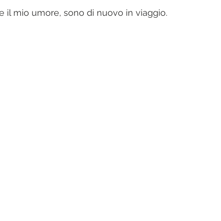
 - Sky
Fiabe - Leggende
Borghi - Villages
Archeologia
me il mio umore, sono di nuovo in viaggio. 
o - Liighthouse
Fiori - Flowers