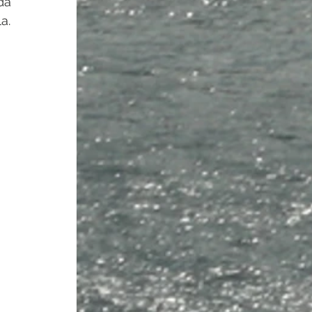
da 
a. 