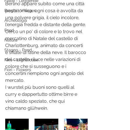
Fiabe - Leggende
Berlino appare subito come una città 
postatomica, ogni cosa è avvolta da 
Borghi - Villages
una polvere grigia, il cielo incolore, 
Archeologia
l'energia fredda e distante della gente.
Food
Cerco un po' di colore e lo trovo nel 
mercatino di Natale del castello di 
Natura
Charlottenburg, animato da concerti 
Stagno - Pond
e sfilate di fatine della neve. Il barocco 
del castello riluce nelle variazioni di 
Faro - Liighthouse
colore che si susseguono e i 
Fiori - Flowers
concertini riempiono ogni angolo del 
mercato. 
I wurstel più buoni sono quelli al 
curry e dappertutto ottime birre e 
vino caldo speziato, che qui 
chiamano glühwein.