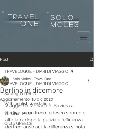
tRAVEL
SOLO
one
MOLES
Post
TRAVELOGUE - DIARI DI VIAGGIO
Solo Moles - Travel One
TRAVELOGUE - DIARI DI VIAGGIO
Berlino in dicembre
Sardegna ITALIA
Aggiornamento:
18 dic 2020
With english translation
Viaggio da Monaco di Baviera a 
Berlino su un treno tedesco sporco e 
Venezia ITALIA
affollato; dopo la pulizia e l’efficienza 
Crete GREECE
dei treni austriaci, la differenza si nota 