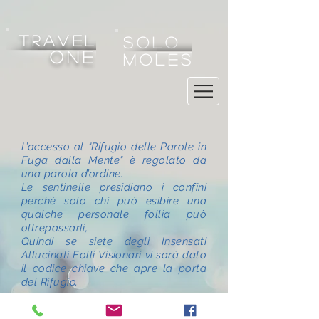
tRAVEL
SOLO
one
MOLES
L’accesso al "Rifugio delle Parole in
Fuga dalla Mente" è regolato da
una parola d’ordine.
Le sentinelle presidiano i confini
perché solo chi può esibire una
qualche personale follia può
oltrepassarli,
Quindi se siete degli Insensati
Allucinati Folli Visionari vi sarà dato
il codice chiave che apre la porta
del Rifugio.
BOUNDARIES CONFINI