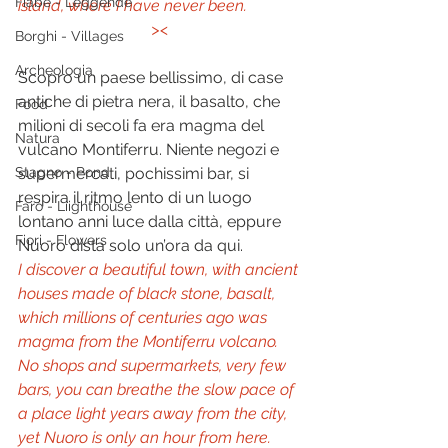
Fiabe - Leggende
island, where I have never been. 
><
Borghi - Villages
Archeologia
Scopro un paese bellissimo, di case 
antiche di pietra nera, il basalto, che 
Food
milioni di secoli fa era magma del 
Natura
vulcano Montiferru. Niente negozi e 
Stagno - Pond
supermercati, pochissimi bar, si 
respira il ritmo lento di un luogo 
Faro - Liighthouse
lontano anni luce dalla città, eppure 
Fiori - Flowers
Nuoro dista solo un’ora da qui. 
I discover a beautiful town, with ancient 
houses made of black stone, basalt, 
which millions of centuries ago was 
magma from the Montiferru volcano. 
No shops and supermarkets, very few 
bars, you can breathe the slow pace of 
a place light years away from the city, 
yet Nuoro is only an hour from here.