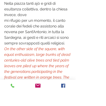
Nella piazza tanti ajò e gridi di 
esultanza collettiva, dentro la chiesa 
invece, dove 
mi rifugio per un momento, il canto 
corale dei fedeli che assistono alla 
novena per Sant’Antonio; in tutta la 
Sardegna, ai gesti e riti arcaici si sono  
sempre sovrapposti quelli religiosi.
On the other side of the square, with 
equal enthusiasm, large trunks of dead 
centuries-old olive trees and tied palm 
leaves are piled up where the years of 
the generations participating in the 
festival are written in orange trees. The 
people are starting to get bigger, the 
girls have laurel wreaths on their 
heads, the friends are grouped around 
a accordion that is playing. From the 
curious looks with which everyone 