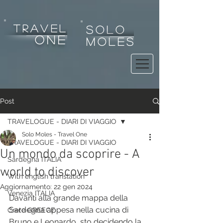
tRAVEL
SOLO
one
MOLES
Post
TRAVELOGUE - DIARI DI VIAGGIO
Solo Moles - Travel One
TRAVELOGUE - DIARI DI VIAGGIO
Un mondo da scoprire - A
Sardegna ITALIA
world to discover
With english translation
Aggiornamento:
22 gen 2024
Venezia ITALIA
Davanti alla grande mappa della 
Sardegna appesa nella cucina di 
Crete GREECE
Bruno e Leonardo, sto decidendo la 