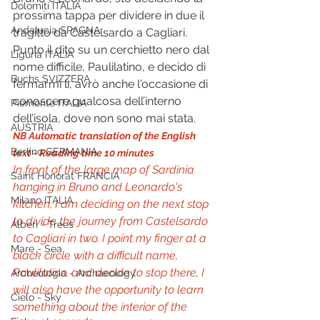
Dolomiti ITALIA
prossima tappa per dividere in due il 
Andalucia SPAGNA
tragitto da Castelsardo a Cagliari. 
Punto il dito su un cerchietto nero dal 
Liguria ITALIA
nome difficile, Paulilatino, e decido di 
Buchs SVIZZERA
fermarmi lì, avrò anche l'occasione di 
conoscere qualcosa dell’interno 
Piemonte ITALIA
dell’isola, dove non sono mai stata. 
AUSTRIA
NB Automatic translation of the English 
Berlino GERMANIA
text - Reading time 10 minutes
In front of the large map of Sardinia 
Saint Honorat FRANCIA
hanging in Bruno and Leonardo's 
Milano ITALIA
kitchen, I am deciding on the next stop 
to divide the journey from Castelsardo 
Alberi - Trees
to Cagliari in two. I point my finger at a 
Mare - Sea
black circle with a difficult name, 
Paulilatino, and decide to stop there, I 
Archeologia - Archaeology
will also have the opportunity to learn 
Cielo - Sky
something about the interior of the 